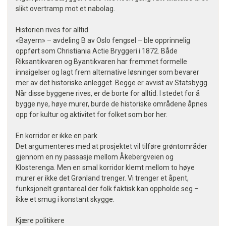
slikt overtramp mot et nabolag.
Historien rives for alltid
«Bayern» – avdeling B av Oslo fengsel – ble opprinnelig
oppført som Christiania Actie Bryggeri i 1872. Både
Riksantikvaren og Byantikvaren har fremmet formelle
innsigelser og lagt frem alternative løsninger som bevarer
mer av det historiske anlegget. Begge er avvist av Statsbygg.
Når disse byggene rives, er de borte for alltid. I stedet for å
bygge nye, høye murer, burde de historiske områdene åpnes
opp for kultur og aktivitet for folket som bor her.
En korridor er ikke en park
Det argumenteres med at prosjektet vil tilføre grøntområder
gjennom en ny passasje mellom Åkebergveien og
Klosterenga. Men en smal korridor klemt mellom to høye
murer er ikke det Grønland trenger. Vi trenger et åpent,
funksjonelt grøntareal der folk faktisk kan oppholde seg –
ikke et smug i konstant skygge.
Kjære politikere