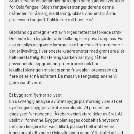
Statsforvalteren behandler nå klagen på reguleringsvedtaket
for Oslo fengsel. Siden fengselet stenger dørene denne
måneden for å klargjøre til riving, lukkes vinduet for å snu
prosessen for godt. Politikerne må handle nå.
Grønland og omegn er ett av Norges tettest befolkede strøk.
De fleste bor i bygårder uten balkong eller privat uteplass. For
oss er sollys og grønne lommer ikke bare helsefremmende –
det er livsviktig. Hver eneste kvadratmeter med grønt areal er
helt uerstattelig. Klosterengaparken har nylig fått en
prisvinnende oppgradering, men ironisk nok har
lokalbefolkningen mistet grønne friarealer i prosessen og
flere deler er nå asfaltert. De massive fengselsplanene vil
gjøre vondt verre.
Et bygg som fjerner sollyset
En uavhengig analyse av Statsbyggs planforslag viser at det
nye fengselsbygget vil kutte svimlende 74 prosent av
dagslyset for naboene i Åkebergveien store deler av året. All
utsikt vil forsvinne. Bygget planlegges dobbelt så høyt som
det som tidligere har vært tillatt, plassert helt inntil veien.
Ingen privat utbygger i Oslo ville noen gang fått tillatelse til et