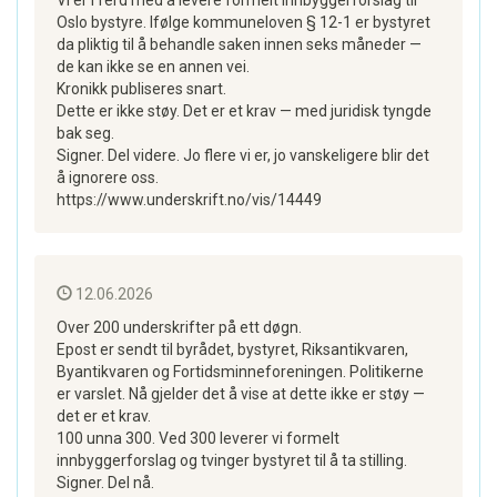
Vi er i ferd med å levere formelt innbyggerforslag til
Oslo bystyre. Ifølge kommuneloven § 12-1 er bystyret
da pliktig til å behandle saken innen seks måneder —
de kan ikke se en annen vei.
Kronikk publiseres snart.
Dette er ikke støy. Det er et krav — med juridisk tyngde
bak seg.
Signer. Del videre. Jo flere vi er, jo vanskeligere blir det
å ignorere oss.
https://www.underskrift.no/vis/14449
12.06.2026
Over 200 underskrifter på ett døgn.
Epost er sendt til byrådet, bystyret, Riksantikvaren,
Byantikvaren og Fortidsminneforeningen. Politikerne
er varslet. Nå gjelder det å vise at dette ikke er støy —
det er et krav.
100 unna 300. Ved 300 leverer vi formelt
innbyggerforslag og tvinger bystyret til å ta stilling.
Signer. Del nå.