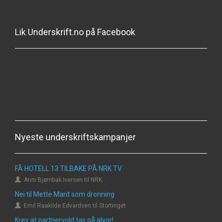
Lik Underskrift.no på Facebook
Nyeste underskriftskampanjer
FÅ HOTELL 13 TILBAKE PÅ NRK TV
Anni Bjørnbak Iversen til NRK
Nei til Mette Marit som dronning
Emil Raakilde Edvardsen til Stortinget
Krev at partnervold tas på alvor!