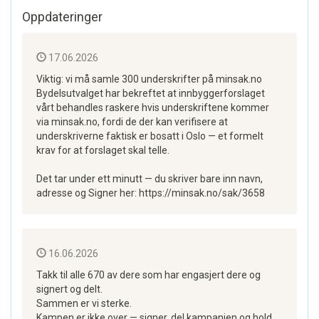
Oppdateringer
17.06.2026
Viktig: vi må samle 300 underskrifter på minsak.no
Bydelsutvalget har bekreftet at innbyggerforslaget
vårt behandles raskere hvis underskriftene kommer
via minsak.no, fordi de der kan verifisere at
underskriverne faktisk er bosatt i Oslo — et formelt
krav for at forslaget skal telle.
Det tar under ett minutt — du skriver bare inn navn,
adresse og Signer her: https://minsak.no/sak/3658
16.06.2026
Takk til alle 670 av dere som har engasjert dere og
signert og delt.
Sammen er vi sterke.
Kampen er ikke over — signer, del kampanjen og hold