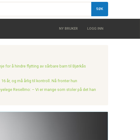
SØK
NY BRUKER
LOGG INN
e for å hindre flytting av sårbare barn til Bjørkås
 16 år, og må årlig til kontroll. Nå fronter hun
 øyelege Resellmo: – Vi er mange som stoler på det han