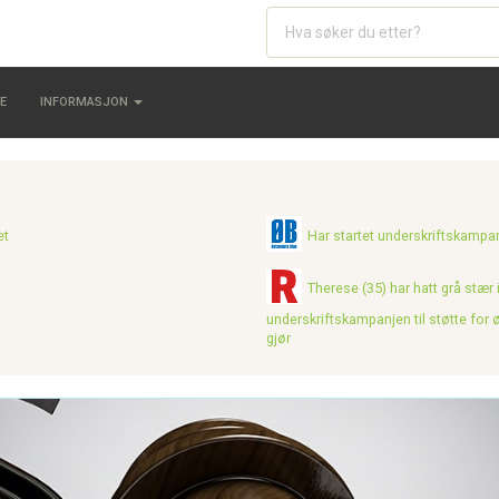
E
INFORMASJON
et
Har startet underskriftskampanj
Therese (35) har hatt grå stær i
underskriftskampanjen til støtte for
gjør