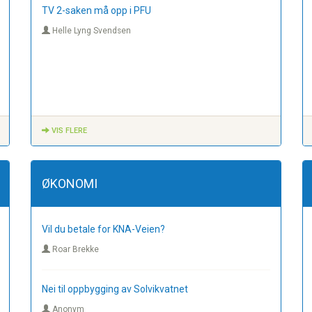
TV 2-saken må opp i PFU
Helle Lyng Svendsen
VIS FLERE
ØKONOMI
Vil du betale for KNA-Veien?
Roar Brekke
Nei til oppbygging av Solvikvatnet
Anonym