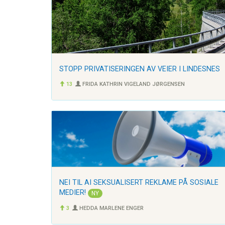
STOPP PRIVATISERINGEN AV VEIER I LINDESNES
13
FRIDA KATHRIN VIGELAND JØRGENSEN
NEI TIL AI SEKSUALISERT REKLAME PÅ SOSIALE
MEDIER!
NY
3
HEDDA MARLENE ENGER