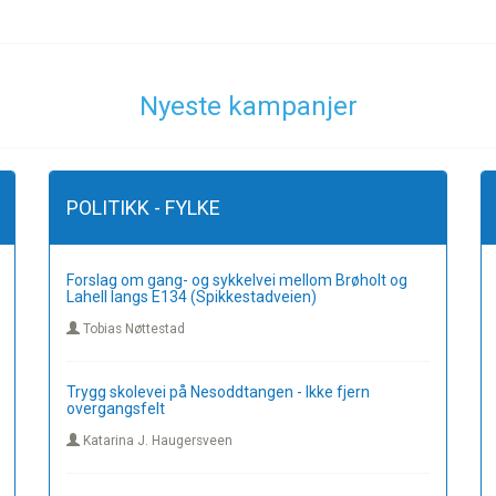
Nyeste kampanjer
POLITIKK - FYLKE
Forslag om gang- og sykkelvei mellom Brøholt og
Lahell langs E134 (Spikkestadveien)
Tobias Nøttestad
Trygg skolevei på Nesoddtangen - Ikke fjern
overgangsfelt
Katarina J. Haugersveen