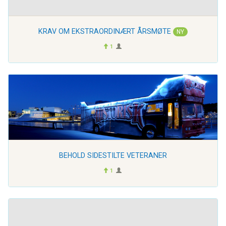
KRAV OM EKSTRAORDINÆRT ÅRSMØTE
NY
1
BEHOLD SIDESTILTE VETERANER
1