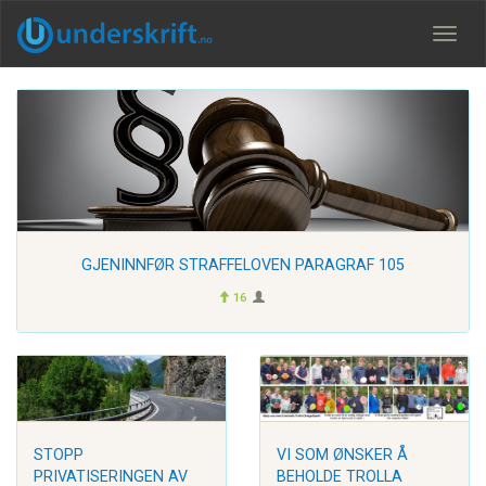
Meny
GJENINNFØR STRAFFELOVEN PARAGRAF 105
16
STOPP
VI SOM ØNSKER Å
PRIVATISERINGEN AV
BEHOLDE TROLLA