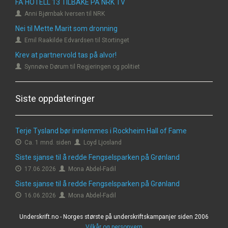
FÅ HOTELL 13 TILBAKE PÅ NRK TV
Anni Bjørnbak Iversen til NRK
Nei til Mette Marit som dronning
Emil Raakilde Edvardsen til Stortinget
Krev at partnervold tas på alvor!
Synnøve Dørum til Regjeringen og politiet
Siste oppdateringer
Terje Tysland bør innlemmes i Rockheim Hall of Fame
Ca. 1 mnd. siden
Loyd Ljosland
Siste sjanse til å redde Fengselsparken på Grønland
17.06.2026
Mona Abdel-Fadil
Siste sjanse til å redde Fengselsparken på Grønland
16.06.2026
Mona Abdel-Fadil
Underskrift.no - Norges største på underskriftskampanjer siden 2006
Vilkår og personvern