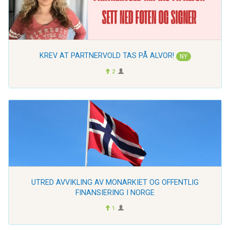
KREV AT PARTNERVOLD TAS PÅ ALVOR!
NY
2
UTRED AVVIKLING AV MONARKIET OG OFFENTLIG
FINANSIERING I NORGE
1