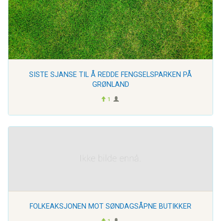
SISTE SJANSE TIL Å REDDE FENGSELSPARKEN PÅ
GRØNLAND
1
FOLKEAKSJONEN MOT SØNDAGSÅPNE BUTIKKER