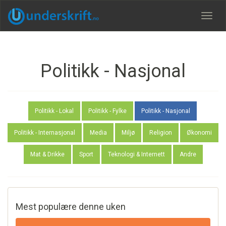
Meny
Politikk - Nasjonal
Politikk - Lokal
Politikk - Fylke
Politikk - Nasjonal
Politikk - Internasjonal
Media
Miljø
Religion
Økonomi
Mat & Drikke
Sport
Teknologi & Internett
Andre
Mest populære denne uken