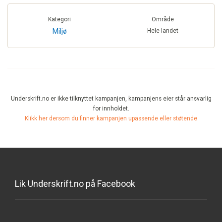
Kategori
Område
Miljø
Hele landet
Underskrift.no er ikke tilknyttet kampanjen, kampanjens eier står ansvarlig
for innholdet.
Klikk her dersom du finner kampanjen upassende eller støtende
Lik Underskrift.no på Facebook