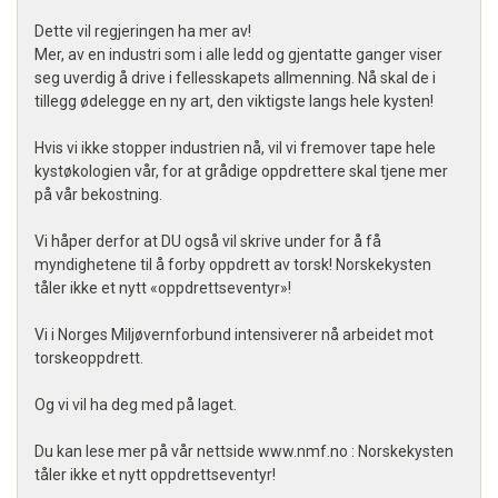
Dette vil regjeringen ha mer av!
Mer, av en industri som i alle ledd og gjentatte ganger viser
seg uverdig å drive i fellesskapets allmenning. Nå skal de i
tillegg ødelegge en ny art, den viktigste langs hele kysten!
Hvis vi ikke stopper industrien nå, vil vi fremover tape hele
kystøkologien vår, for at grådige oppdrettere skal tjene mer
på vår bekostning.
Vi håper derfor at DU også vil skrive under for å få
myndighetene til å forby oppdrett av torsk! Norskekysten
tåler ikke et nytt «oppdrettseventyr»!
Vi i Norges Miljøvernforbund intensiverer nå arbeidet mot
torskeoppdrett.
Og vi vil ha deg med på laget.
Du kan lese mer på vår nettside www.nmf.no : Norskekysten
tåler ikke et nytt oppdrettseventyr!