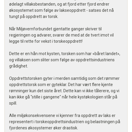
ødelagt villaksbestanden, og at fjord etter fjord endrer
økosystemet som følge av lakseoppdrett - satses det nå
tungt på oppdrett av torsk.
Når Miljøvernforbundet gjentatte ganger skriver til
regjeringen og advarer, svarer de med at de tvert imot vil
legge til rette for vekst i torskeoppdrett!
Dette er en hån mot kysten, torsken som har «båret landet»,
og villaksen som sliter som følge av oppdrettsindustriens
grådighet.
Oppdrettstorsken gyter i merden samtidig som det rømmer
oppdrettstorsk som er gyteklar. Det har vært flere kjente
rømninger kun det siste året. Dette kan vi ikke tålerere, og vi
kan ikke gå "stille i gangene" når hele kystøkologien står på
spill.
Alle miljøkonsekvensene vi kjenner fra oppdrett av laks er
representert i torskeoppdrettsindustrien og belastningen på
fjordenes økosystemer øker drastisk.