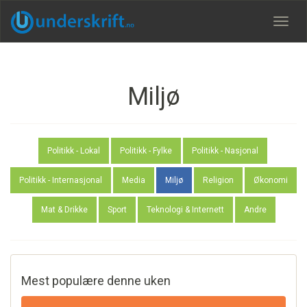
Meny
Miljø
Politikk - Lokal
Politikk - Fylke
Politikk - Nasjonal
Politikk - Internasjonal
Media
Miljø
Religion
Økonomi
Mat & Drikke
Sport
Teknologi & Internett
Andre
Mest populære denne uken