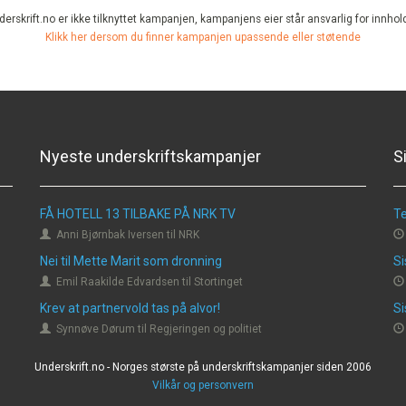
erskrift.no er ikke tilknyttet kampanjen, kampanjens eier står ansvarlig for innhol
Klikk her dersom du finner kampanjen upassende eller støtende
Nyeste underskriftskampanjer
S
FÅ HOTELL 13 TILBAKE PÅ NRK TV
Te
Anni Bjørnbak Iversen til NRK
Nei til Mette Marit som dronning
Si
Emil Raakilde Edvardsen til Stortinget
Krev at partnervold tas på alvor!
Si
Synnøve Dørum til Regjeringen og politiet
Underskrift.no - Norges største på underskriftskampanjer siden 2006
Vilkår og personvern