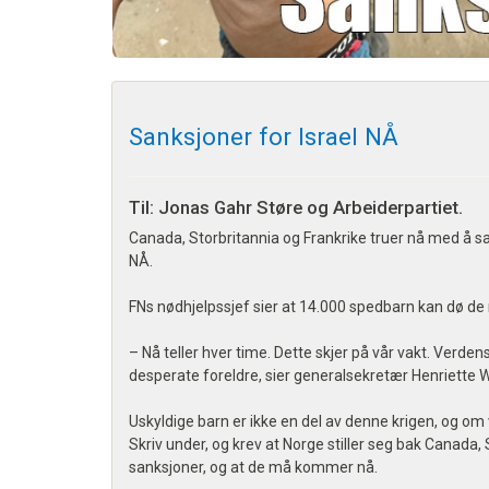
Sanksjoner for Israel NÅ
Til: Jonas Gahr Støre og Arbeiderpartiet.
Canada, Storbritannia og Frankrike truer nå med å sa
NÅ.
FNs nødhjelpssjef sier at 14.000 spedbarn kan dø de
– Nå teller hver time. Dette skjer på vår vakt. Verd
desperate foreldre, sier generalsekretær Henriette We
Uskyldige barn er ikke en del av denne krigen, og om vi i
Skriv under, og krev at Norge stiller seg bak Canada, 
sanksjoner, og at de må kommer nå.