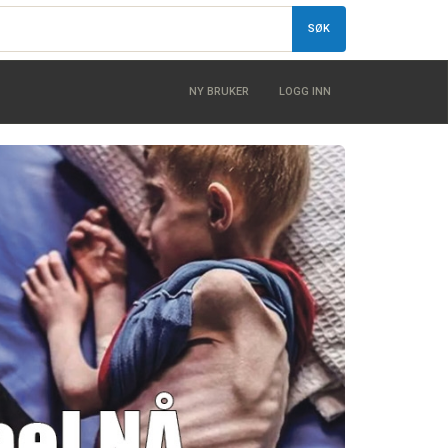
SØK
NY BRUKER
LOGG INN