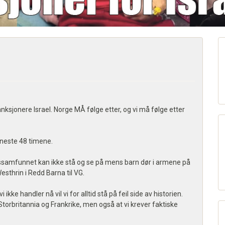
nksjonere Israel. Norge MÅ følge etter, og vi må følge etter
 neste 48 timene.
enssamfunnet kan ikke stå og se på mens barn dør i armene på
sthrin i Redd Barna til VG.
kke handler nå vil vi for alltid stå på feil side av historien.
Storbritannia og Frankrike, men også at vi krever faktiske