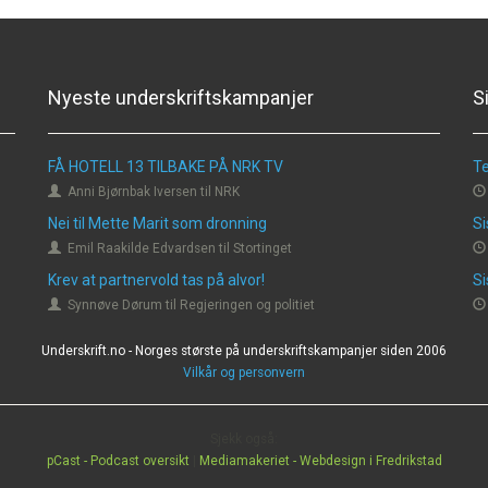
Nyeste underskriftskampanjer
S
FÅ HOTELL 13 TILBAKE PÅ NRK TV
Te
Anni Bjørnbak Iversen til NRK
Nei til Mette Marit som dronning
Si
Emil Raakilde Edvardsen til Stortinget
Krev at partnervold tas på alvor!
Si
Synnøve Dørum til Regjeringen og politiet
Underskrift.no - Norges største på underskriftskampanjer siden 2006
Vilkår og personvern
Sjekk også:
pCast - Podcast oversikt
|
Mediamakeriet - Webdesign i Fredrikstad