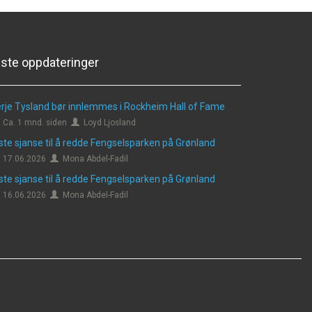
iste oppdateringer
rje Tysland bør innlemmes i Rockheim Hall of Fame
Ca. 1 mnd. siden
Loyd Ljosland
ste sjanse til å redde Fengselsparken på Grønland
17.06.2026
Mona Abdel-Fadil
ste sjanse til å redde Fengselsparken på Grønland
16.06.2026
Mona Abdel-Fadil