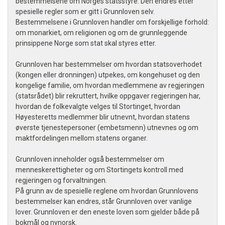
bestemmelsene om Norges statsstyre. Den endres etter
spesielle regler som er gitt i Grunnloven selv.
Bestemmelsene i Grunnloven handler om forskjellige forhold:
om monarkiet, om religionen og om de grunnleggende
prinsippene Norge som stat skal styres etter.
Grunnloven har bestemmelser om hvordan statsoverhodet
(kongen eller dronningen) utpekes, om kongehuset og den
kongelige familie, om hvordan medlemmene av regjeringen
(statsrådet) blir rekruttert, hvilke oppgaver regjeringen har,
hvordan de folkevalgte velges til Stortinget, hvordan
Høyesteretts medlemmer blir utnevnt, hvordan statens
øverste tjenestepersoner (embetsmenn) utnevnes og om
maktfordelingen mellom statens organer.
Grunnloven inneholder også bestemmelser om
menneskerettigheter og om Stortingets kontroll med
regjeringen og forvaltningen.
På grunn av de spesielle reglene om hvordan Grunnlovens
bestemmelser kan endres, står Grunnloven over vanlige
lover. Grunnloven er den eneste loven som gjelder både på
bokmål og nynorsk.