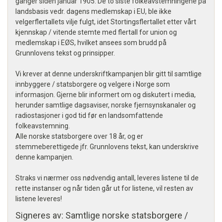
ganger siden januar 1905. De to siste folkeavstemningene på
landsbasis vedr. dagens medlemskap i EU, ble ikke
velgerflertallets vilje fulgt, idet Stortingsflertallet etter vårt
kjennskap / vitende stemte med flertall for union og
medlemskap i EØS, hvilket ansees som brudd på
Grunnlovens tekst og prinsipper.
Vi krever at denne underskriftkampanjen blir gitt til samtlige
innbyggere / statsborgere og velgere i Norge som
informasjon. Gjerne blir informert om og diskutert i media,
herunder samtlige dagsaviser, norske fjernsynskanaler og
radiostasjoner i god tid før en landsomfattende
folkeavstemning.
Alle norske statsborgere over 18 år, og er
stemmeberettigede jfr. Grunnlovens tekst, kan underskrive
denne kampanjen.
Straks vi nærmer oss nødvendig antall, leveres listene til de
rette instanser og når tiden går ut for listene, vil resten av
listene leveres!
Signeres av: Samtlige norske statsborgere /