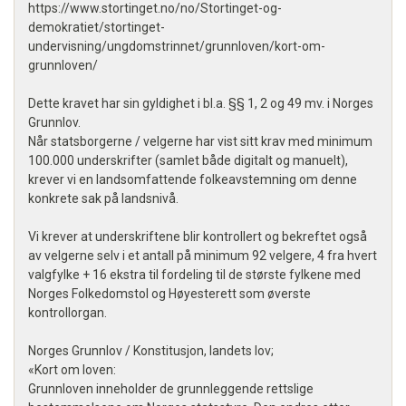
https://www.stortinget.no/no/Stortinget-og-
demokratiet/stortinget-
undervisning/ungdomstrinnet/grunnloven/kort-om-
grunnloven/
Dette kravet har sin gyldighet i bl.a. §§ 1, 2 og 49 mv. i Norges
Grunnlov.
Når statsborgerne / velgerne har vist sitt krav med minimum
100.000 underskrifter (samlet både digitalt og manuelt),
krever vi en landsomfattende folkeavstemning om denne
konkrete sak på landsnivå.
Vi krever at underskriftene blir kontrollert og bekreftet også
av velgerne selv i et antall på minimum 92 velgere, 4 fra hvert
valgfylke + 16 ekstra til fordeling til de største fylkene med
Norges Folkedomstol og Høyesterett som øverste
kontrollorgan.
Norges Grunnlov / Konstitusjon, landets lov;
«Kort om loven:
Grunnloven inneholder de grunnleggende rettslige