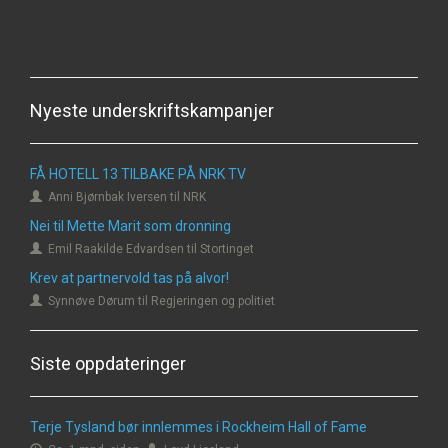
Nyeste underskriftskampanjer
FÅ HOTELL 13 TILBAKE PÅ NRK TV
Anni Bjørnbak Iversen til NRK
Nei til Mette Marit som dronning
Emil Raakilde Edvardsen til Stortinget
Krev at partnervold tas på alvor!
Synnøve Dørum til Regjeringen og politiet
Siste oppdateringer
Terje Tysland bør innlemmes i Rockheim Hall of Fame