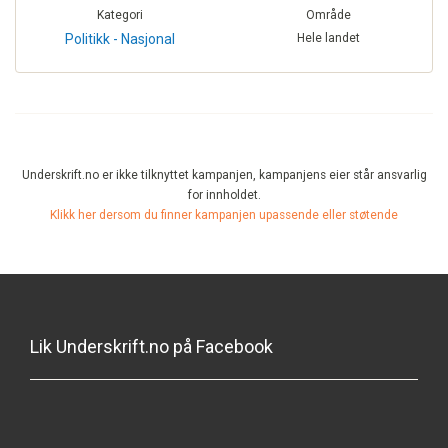
Kategori
Område
Politikk - Nasjonal
Hele landet
Underskrift.no er ikke tilknyttet kampanjen, kampanjens eier står ansvarlig
for innholdet.
Klikk her dersom du finner kampanjen upassende eller støtende
Lik Underskrift.no på Facebook