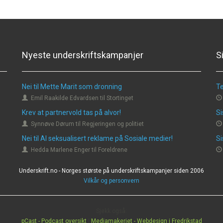
Nyeste underskriftskampanjer
S
Nei til Mette Marit som dronning
Te
Emil Raakilde Edvardsen til Stortinget
Krev at partnervold tas på alvor!
Si
Synnøve Dørum til Regjeringen og politiet
Nei til AI seksualisert reklame på Sosiale medier!
Si
Hedda Marlene Enger til Foreldrene
Underskrift.no - Norges største på underskriftskampanjer siden 2006
Vilkår og personvern
Sjekk også:
pCast - Podcast oversikt
|
Mediamakeriet - Webdesign i Fredrikstad