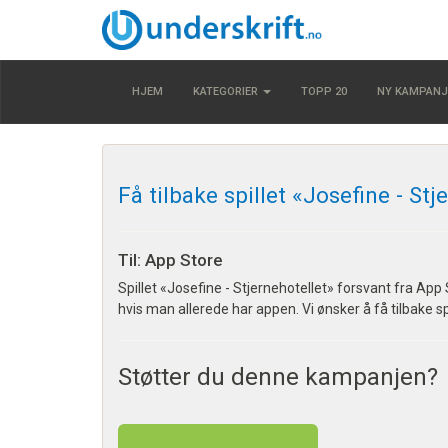
HJEM
KATEGORIER
TOPP 20
NY KAMPANJ
Få tilbake spillet «Josefine - Stj
Til: App Store
Spillet «Josefine - Stjernehotellet» forsvant fra App S
hvis man allerede har appen. Vi ønsker å få tilbake spi
Støtter du denne kampanjen?