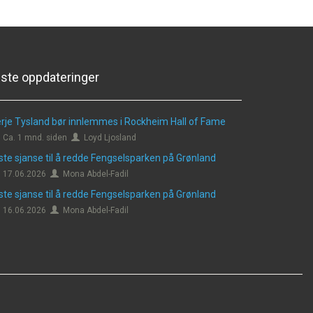
iste oppdateringer
rje Tysland bør innlemmes i Rockheim Hall of Fame
Ca. 1 mnd. siden
Loyd Ljosland
ste sjanse til å redde Fengselsparken på Grønland
17.06.2026
Mona Abdel-Fadil
ste sjanse til å redde Fengselsparken på Grønland
16.06.2026
Mona Abdel-Fadil