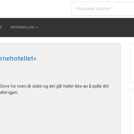
E
INFORMASJON
ernehotellet»
tore for noen år siden og det går heller ikke an å spille det
llet igjen.