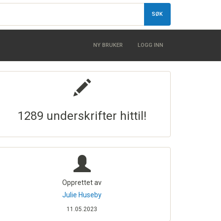
SØK
NY BRUKER
LOGG INN
1289 underskrifter hittil!
Opprettet av
Julie Huseby
11.05.2023