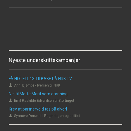
Nyeste underskriftskampanjer
FÅ HOTELL 13 TILBAKE PÅ NRK TV
Anni Bjørnbak Iversen til NRK
Nei til Mette Marit som dronning
Emil Raakilde Edvardsen til Stortinget
Krev at partnervold tas på alvor!
Synnøve Dørum til Regjeringen og politiet