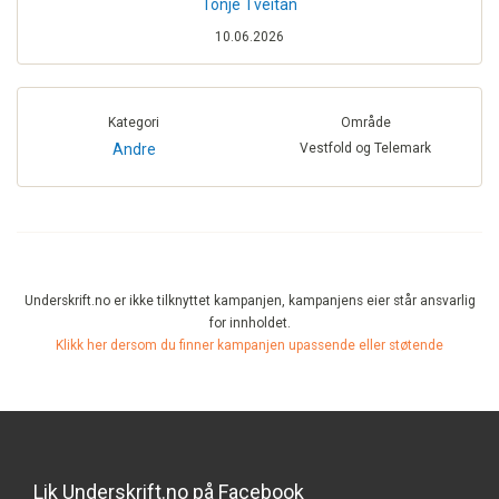
Tonje Tveitan
10.06.2026
Kategori
Område
Andre
Vestfold og Telemark
Underskrift.no er ikke tilknyttet kampanjen, kampanjens eier står ansvarlig
for innholdet.
Klikk her dersom du finner kampanjen upassende eller støtende
Lik Underskrift.no på Facebook