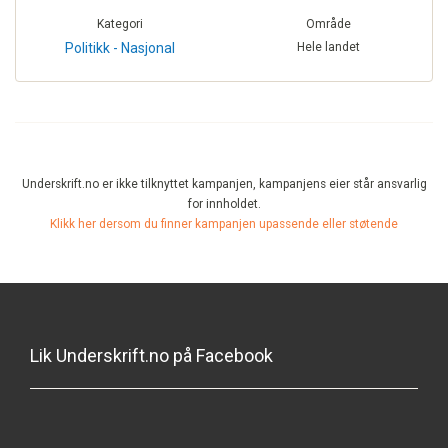
Kategori
Område
Politikk - Nasjonal
Hele landet
Underskrift.no er ikke tilknyttet kampanjen, kampanjens eier står ansvarlig
for innholdet.
Klikk her dersom du finner kampanjen upassende eller støtende
Lik Underskrift.no på Facebook