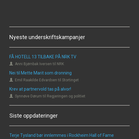
Nyeste underskriftskampanjer
FÅ HOTELL 13 TILBAKE PÅ NRK TV
Anni Bjørnbak Iversen til NRK
Nei til Mette Marit som dronning
Emil Raakilde Edvardsen til Stortinget
Krev at partnervold tas på alvor!
Synnøve Dørum til Regjeringen og politiet
Siste oppdateringer
Terje Tysland bør innlemmes i Rockheim Hall of Fame