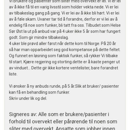
Vi brukere og pasienter som sliter med overvekt er lei. Vi er lei
av å ikke få til en varig livsstil som holder vekta nede. Vi er lei
av tilbakeslag gang på gang. Vi er lei av å ikke bli hørt. Vi er lei
av å føle skam. Uvaner tar tid å forandre, derfor er vi lei av å
endelig få noe som funker, bli tatt fra oss. Tilbudet som Helse
Sør Øst la ut på anbud var på 4 uker ikke 5 år som har fungert
godt. Som gir mindre tilbakeslag.
4 uker ble prøvd aller først når dette kom til Norge. På 20 år
så har man opparbeidet seg god kompetanse på dette feltet.
Og funnet en løsning som faktisk funker, så rykker Vi tilbake
til start. Kjære regjering og storting.dette er å kaste penger ut
av vinduet... Dette gir ikke kortere ventelister, bare forandret
liste.
Vi ønsker å ny anbuds runde, på 5 år.Slik at bruker/ pasienter
kan få en behandling som funker.
Skriv under lik og del.
Signeres av: Alle som er brukere/pasienter i
forhold til overvekt eller pårørende til noen som
sliter med overvekt. Ansatte som jobber innen