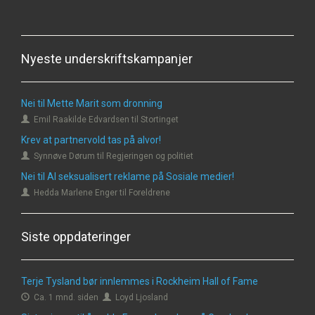
Nyeste underskriftskampanjer
Nei til Mette Marit som dronning
Emil Raakilde Edvardsen til Stortinget
Krev at partnervold tas på alvor!
Synnøve Dørum til Regjeringen og politiet
Nei til AI seksualisert reklame på Sosiale medier!
Hedda Marlene Enger til Foreldrene
Siste oppdateringer
Terje Tysland bør innlemmes i Rockheim Hall of Fame
Ca. 1 mnd. siden
Loyd Ljosland