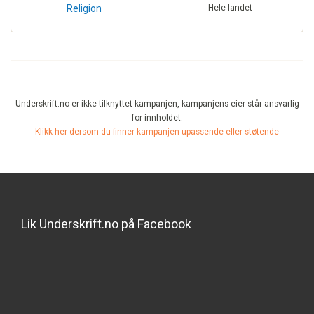
Religion
Hele landet
Underskrift.no er ikke tilknyttet kampanjen, kampanjens eier står ansvarlig
for innholdet.
Klikk her dersom du finner kampanjen upassende eller støtende
Lik Underskrift.no på Facebook