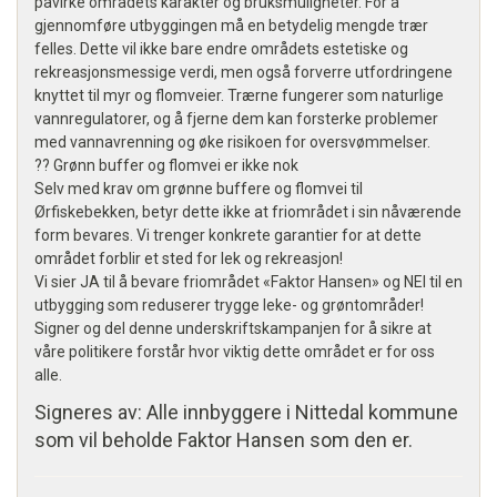
påvirke områdets karakter og bruksmuligheter. For å
gjennomføre utbyggingen må en betydelig mengde trær
felles. Dette vil ikke bare endre områdets estetiske og
rekreasjonsmessige verdi, men også forverre utfordringene
knyttet til myr og flomveier. Trærne fungerer som naturlige
vannregulatorer, og å fjerne dem kan forsterke problemer
med vannavrenning og øke risikoen for oversvømmelser.
?? Grønn buffer og flomvei er ikke nok
Selv med krav om grønne buffere og flomvei til
Ørfiskebekken, betyr dette ikke at friområdet i sin nåværende
form bevares. Vi trenger konkrete garantier for at dette
området forblir et sted for lek og rekreasjon!
Vi sier JA til å bevare friområdet «Faktor Hansen» og NEI til en
utbygging som reduserer trygge leke- og grøntområder!
Signer og del denne underskriftskampanjen for å sikre at
våre politikere forstår hvor viktig dette området er for oss
alle.
Signeres av: Alle innbyggere i Nittedal kommune
som vil beholde Faktor Hansen som den er.