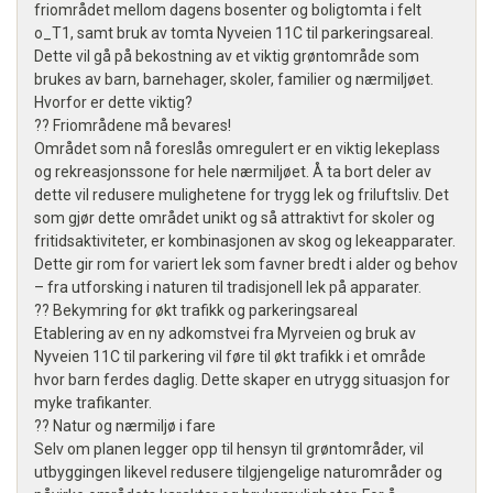
friområdet mellom dagens bosenter og boligtomta i felt
o_T1, samt bruk av tomta Nyveien 11C til parkeringsareal.
Dette vil gå på bekostning av et viktig grøntområde som
brukes av barn, barnehager, skoler, familier og nærmiljøet.
Hvorfor er dette viktig?
?? Friområdene må bevares!
Området som nå foreslås omregulert er en viktig lekeplass
og rekreasjonssone for hele nærmiljøet. Å ta bort deler av
dette vil redusere mulighetene for trygg lek og friluftsliv. Det
som gjør dette området unikt og så attraktivt for skoler og
fritidsaktiviteter, er kombinasjonen av skog og lekeapparater.
Dette gir rom for variert lek som favner bredt i alder og behov
– fra utforsking i naturen til tradisjonell lek på apparater.
?? Bekymring for økt trafikk og parkeringsareal
Etablering av en ny adkomstvei fra Myrveien og bruk av
Nyveien 11C til parkering vil føre til økt trafikk i et område
hvor barn ferdes daglig. Dette skaper en utrygg situasjon for
myke trafikanter.
?? Natur og nærmiljø i fare
Selv om planen legger opp til hensyn til grøntområder, vil
utbyggingen likevel redusere tilgjengelige naturområder og