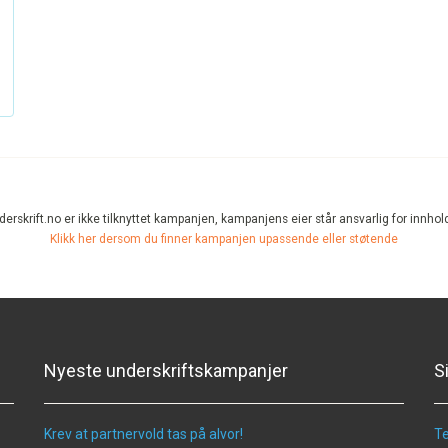
erskrift.no er ikke tilknyttet kampanjen, kampanjens eier står ansvarlig for innhol
Klikk her dersom du finner kampanjen upassende eller støtende
Nyeste underskriftskampanjer
S
Krev at partnervold tas på alvor!
Te