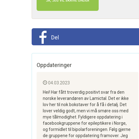
JA, JEG VIL SKRIVE UNDER
Del
Oppdateringer
04.03.2023
Hei! Har fått troverdig positivt svar fra den
norske leverandøren av Lamictal. Det er ikke
lov her til nok bokstaver for å få i detalj. Det
lover veldig godt, men vi må smøre oss med
mye tålmodighet. Fyldigere oppdatering i
facebookgruppene for epileptikere i Norge,
og formidlet til bipolarforeningen. Følg gjerne
de gruppene for oppdatering framover. Jeg