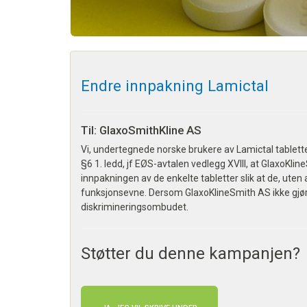
Endre innpakning Lamictal
Til: GlaxoSmithKline AS
Vi, undertegnede norske brukere av Lamictal tablette
§6 1. ledd, jf EØS-avtalen vedlegg XVIII, at GlaxoKlin
innpakningen av de enkelte tabletter slik at de, ute
funksjonsevne. Dersom GlaxoKlineSmith AS ikke gjør det
diskrimineringsombudet.
Støtter du denne kampanjen?