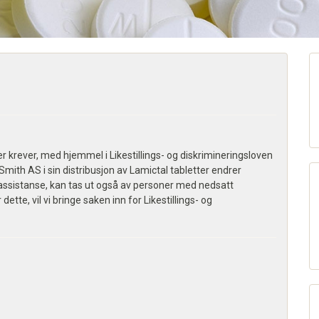
r krever, med hjemmel i Likestillings- og diskrimineringsloven
eSmith AS i sin distribusjon av Lamictal tabletter endrer
n assistanse, kan tas ut også av personer med nedsatt
te, vil vi bringe saken inn for Likestillings- og