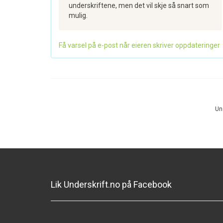
underskriftene, men det vil skje så snart som
mulig.
Få varsel på e-post når eieren skriver oppdateringer
Und
Lik Underskrift.no på Facebook