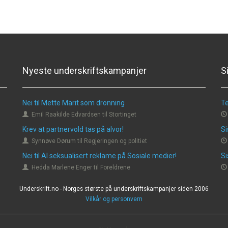
Nyeste underskriftskampanjer
S
Nei til Mette Marit som dronning
Te
Emil Raakilde Edvardsen til Stortinget
Krev at partnervold tas på alvor!
Si
Synnøve Dørum til Regjeringen og politiet
Nei til AI seksualisert reklame på Sosiale medier!
Si
Hedda Marlene Enger til Foreldrene
Underskrift.no - Norges største på underskriftskampanjer siden 2006
Vilkår og personvern