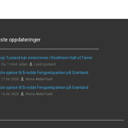
iste oppdateringer
rje Tysland bør innlemmes i Rockheim Hall of Fame
Ca. 1 mnd. siden
Loyd Ljosland
ste sjanse til å redde Fengselsparken på Grønland
17.06.2026
Mona Abdel-Fadil
ste sjanse til å redde Fengselsparken på Grønland
16.06.2026
Mona Abdel-Fadil