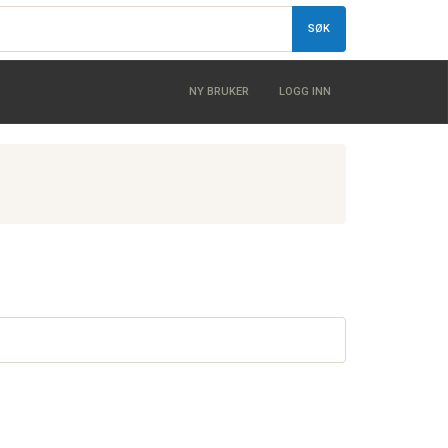
SØK
NY BRUKER
LOGG INN