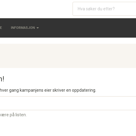
E
INFORMASJON
n!
 hver gang kampanjens eier skriver en oppdatering.
være på listen.