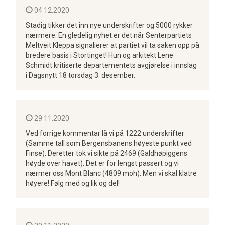
04.12.2020
Stadig tikker det inn nye underskrifter og 5000 rykker
nærmere. En gledelig nyhet er det når Senterpartiets
Meltveit Kleppa signalierer at partiet vil ta saken opp på
bredere basis i Stortinget! Hun og arkitekt Lene
Schmidt kritiserte departementets avgjørelse i innslag
i Dagsnytt 18 torsdag 3. desember.
29.11.2020
Ved forrige kommentar lå vi på 1222 underskrifter
(Samme tall som Bergensbanens høyeste punkt ved
Finse). Deretter tok vi sikte på 2469 (Galdhøpiggens
høyde over havet). Det er for lengst passert og vi
nærmer oss Mont Blanc (4809 moh). Men vi skal klatre
høyere! Følg med og lik og del!