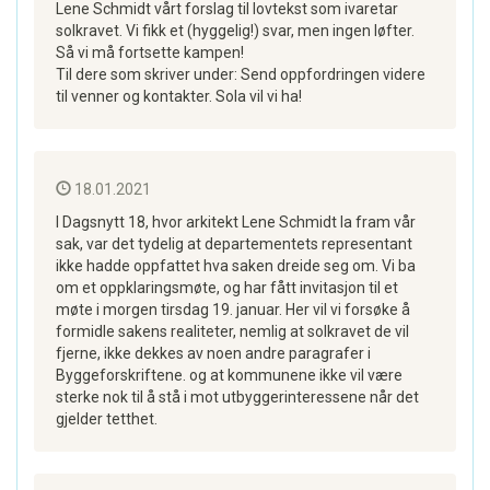
Lene Schmidt vårt forslag til lovtekst som ivaretar
solkravet. Vi fikk et (hyggelig!) svar, men ingen løfter.
Så vi må fortsette kampen!
Til dere som skriver under: Send oppfordringen videre
til venner og kontakter. Sola vil vi ha!
18.01.2021
I Dagsnytt 18, hvor arkitekt Lene Schmidt la fram vår
sak, var det tydelig at departementets representant
ikke hadde oppfattet hva saken dreide seg om. Vi ba
om et oppklaringsmøte, og har fått invitasjon til et
møte i morgen tirsdag 19. januar. Her vil vi forsøke å
formidle sakens realiteter, nemlig at solkravet de vil
fjerne, ikke dekkes av noen andre paragrafer i
Byggeforskriftene. og at kommunene ikke vil være
sterke nok til å stå i mot utbyggerinteressene når det
gjelder tetthet.