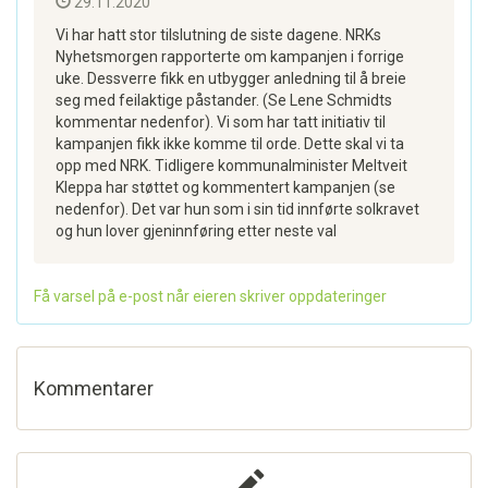
29.11.2020
Vi har hatt stor tilslutning de siste dagene. NRKs
Nyhetsmorgen rapporterte om kampanjen i forrige
uke. Dessverre fikk en utbygger anledning til å breie
seg med feilaktige påstander. (Se Lene Schmidts
kommentar nedenfor). Vi som har tatt initiativ til
kampanjen fikk ikke komme til orde. Dette skal vi ta
opp med NRK. Tidligere kommunalminister Meltveit
Kleppa har støttet og kommentert kampanjen (se
nedenfor). Det var hun som i sin tid innførte solkravet
og hun lover gjeninnføring etter neste val
Få varsel på e-post når eieren skriver oppdateringer
Kommentarer