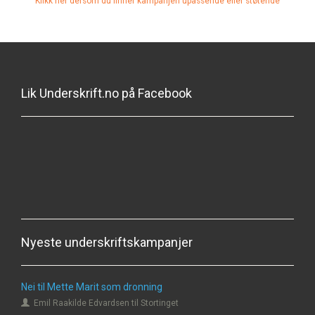
Klikk her dersom du finner kampanjen upassende eller støtende
Lik Underskrift.no på Facebook
Nyeste underskriftskampanjer
Nei til Mette Marit som dronning
Emil Raakilde Edvardsen til Stortinget