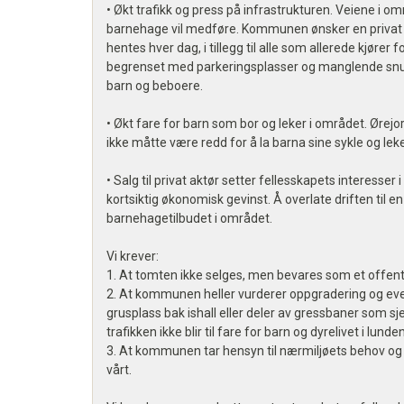
• Økt trafikk og press på infrastrukturen. Veiene i om
barnehage vil medføre. Kommunen ønsker en privat 
hentes hver dag, i tillegg til alle som allerede kjøre
begrenset med parkeringsplasser og manglende snumu
barn og beboere.
• Økt fare for barn som bor og leker i området. Ørejor
ikke måtte være redd for å la barna sine sykle og leke
• Salg til privat aktør setter fellesskapets interesser
kortsiktig økonomisk gevinst. Å overlate driften til e
barnehagetilbudet i området.
Vi krever:
1. At tomten ikke selges, men bevares som et offen
2. At kommunen heller vurderer oppgradering og even
grusplass bak ishall eller deler av gressbaner som sjel
trafikken ikke blir til fare for barn og dyrelivet i lunden
3. At kommunen tar hensyn til nærmiljøets behov og 
vårt.