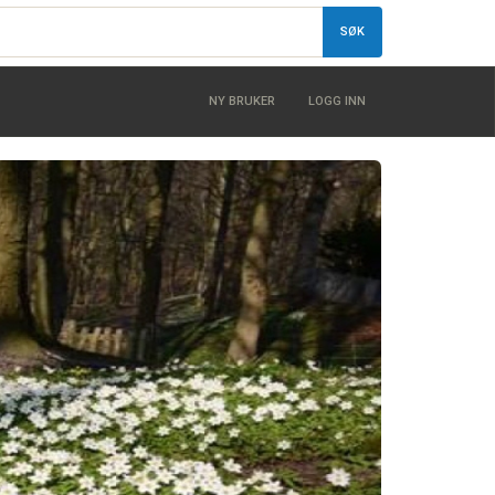
SØK
NY BRUKER
LOGG INN