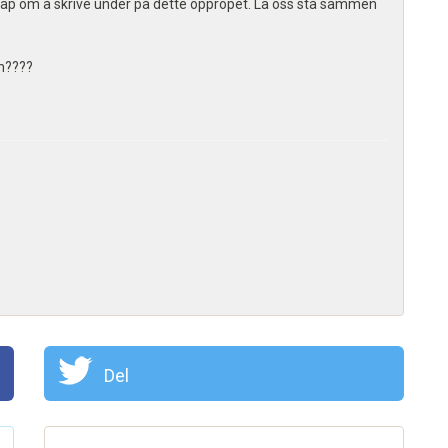
skap om å skrive under på dette oppropet. La oss stå sammen
n????
Del