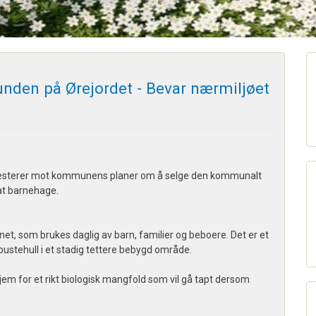
 lunden på Ørejordet - Bevar nærmiljøet
rotesterer mot kommunens planer om å selge den kommunalt
vat barnehage.
rnet, som brukes daglig av barn, familier og beboere. Det er et
pustehull i et stadig tettere bebygd område.
 hjem for et rikt biologisk mangfold som vil gå tapt dersom