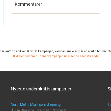
Kommentarer
erskrift.no er ikke tilknyttet kampanjen, kampanjens eier står ansvarlig for innhol
Klikk her dersom du finner kampanjen upassende eller støtende
Nyeste underskriftskampanjer
S
Nei til Mette Marit som dronning
Te
Emil Raakilde Edvardsen til Stortinget