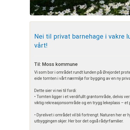
Nei til privat barnehage i vakre
vårt!
Til: Moss kommune
Vi som bor i området rundt lunden på Ørejordet p
eide tomten i vårt nærmiljø for bygging av en ny pri
Dette sier vi nei til fordi:
• Tomten ligger i et verdifullt grøntområde, delvis ve
viktig rekreasjonsområde og en trygg lekeplass – et 
• Dyrelivet i området vil bli fortrengt. Naturen her er
utbyggingen skjer. Her bor det også rådyrfamilier.