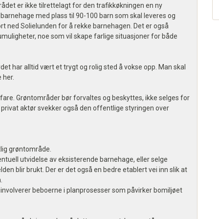
rådet er ikke tilrettelagt for den trafikkøkningen en ny
barnehage med plass til 90-100 barn som skal leveres og
r fort ned Solielunden for å rekke barnehagen. Det er også
ligheter, noe som vil skape farlige situasjoner for både
det har alltid vært et trygt og rolig sted å vokse opp. Man skal
 her.
 i fare. Grøntområder bør forvaltes og beskyttes, ikke selges for
n privat aktør svekker også den offentlige styringen over
tlig grøntområde.
tuell utvidelse av eksisterende barnehage, eller selge
den blir brukt. Der er det også en bedre etablert vei inn slik at
.
involverer beboerne i planprosesser som påvirker bomiljøet