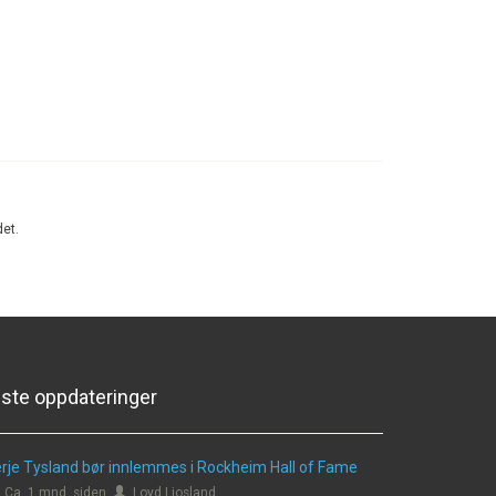
det.
iste oppdateringer
rje Tysland bør innlemmes i Rockheim Hall of Fame
Ca. 1 mnd. siden
Loyd Ljosland