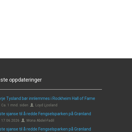
iste oppdateringer
rje Tysland bør innlemmes i Rockheim Hall of Fame
Ca. 1 mnd. siden
Loyd Ljosland
ste sjanse til å redde Fengselsparken på Grønland
17.06.2026
Mona Abdel-Fadil
ste sjanse til å redde Fengselsparken på Grønland