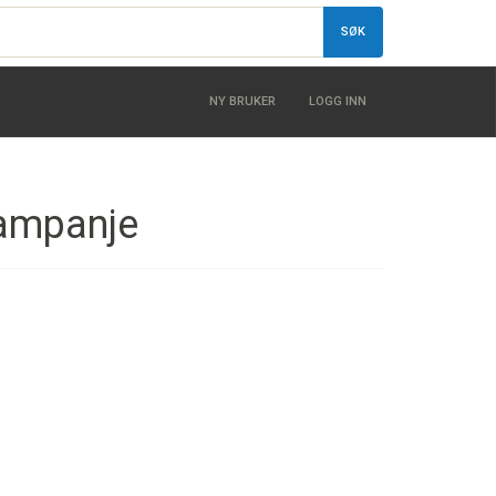
SØK
NY BRUKER
LOGG INN
kampanje