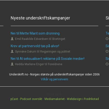
Nyeste underskriftskampanjer
S
Nei til Mette Marit som dronning
Te
Emil Raakilde Edvardsen til Stortinget
Krev at partnervold tas på alvor!
Si
Synnøve Dørum til Regjeringen og politiet
Nei til AI seksualisert reklame på Sosiale medier!
Si
Hedda Marlene Enger til Foreldrene
Underskrift.no - Norges største på underskriftskampanjer siden 2006
Vilkår og personvern
Sjekk også:
pCast - Podcast oversikt
|
Mediamakeriet - Webdesign i Fredrikstad