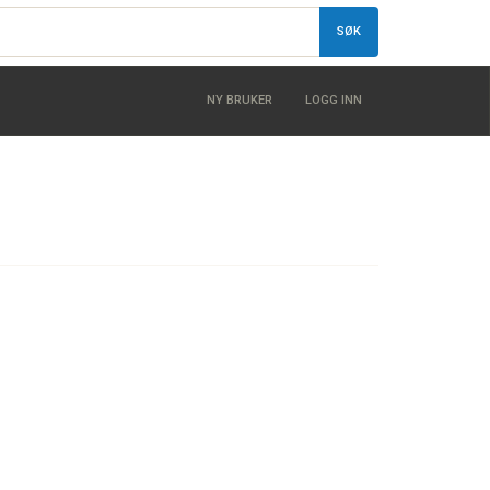
SØK
NY BRUKER
LOGG INN