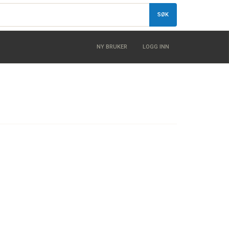
SØK
NY BRUKER
LOGG INN