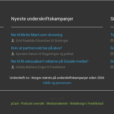
Nyeste underskriftskampanjer
S
Nei til Mette Marit som dronning
Te
Emil Raakilde Edvardsen til Stortinget
Krev at partnervold tas på alvor!
Si
Synnøve Dørum til Regjeringen og politiet
Nei til AI seksualisert reklame på Sosiale medier!
Si
Hedda Marlene Enger til Foreldrene
Underskrift.no - Norges største på underskriftskampanjer siden 2006
Vilkår og personvern
Sjekk også:
pCast - Podcast oversikt
|
Mediamakeriet - Webdesign i Fredrikstad